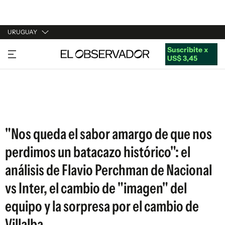
URUGUAY
Suscribite x
URUGUAY
US$ 3,45
ARGENTINA
ESPAÑA
ESTADOS UNIDOS
"Nos queda el sabor amargo de que nos
perdimos un batacazo histórico": el
análisis de Flavio Perchman de Nacional
vs Inter, el cambio de "imagen" del
equipo y la sorpresa por el cambio de
Villalba