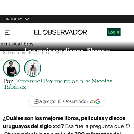
URUGUAY
URUGUAY
Login
ARGENTINA
Los mejores discos, libros y
3 de octubre de 2025
17:37 hs
ESPAÑA
películas del siglo XXI en
ESTADOS UNIDOS
Uruguay: las tres listas que
Por
Emanuel Bremermann
y Nicolás
armaron más de 300 referentes
Tabárez
El Observador convocó a referentes del cine, las letras y
la música uruguaya para elegir las mejores obras creadas
Agregar El Observador en
desde el 2000 hasta ahora
¿Cuáles son los mejores libros, películas y discos
uruguayos del siglo xxi?
Esa fue la pregunta que
El