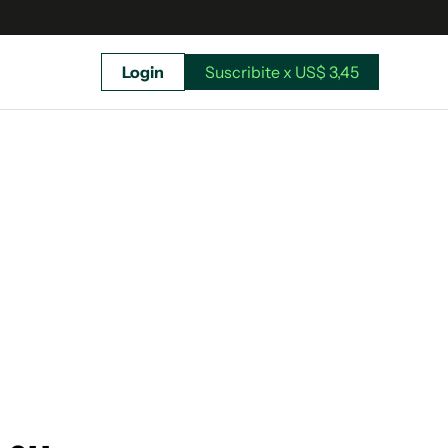
Login
Suscribite x US$ 3,45
uscríbete ahora a El Observador y elegí hasta
donde llegar.
Suscribite x US$ 3,45