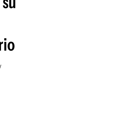
 su
rio
w