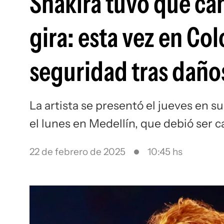
Shakira tuvo que can
gira: esta vez en Co
seguridad tras daños
La artista se presentó el jueves en s
el lunes en Medellín, que debió ser 
22 de febrero de 2025
10:45 hs