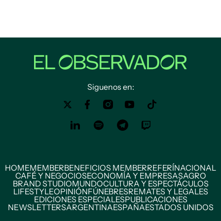
Siguenos en:
HOME
MEMBER
BENEFICIOS MEMBER
REFERÍ
NACIONAL
CAFÉ Y NEGOCIOS
ECONOMÍA Y EMPRESAS
AGRO
BRAND STUDIO
MUNDO
CULTURA Y ESPECTÁCULOS
LIFESTYLE
OPINIÓN
FÚNEBRES
REMATES Y LEGALES
EDICIONES ESPECIALES
PUBLICACIONES
NEWSLETTERS
ARGENTINA
ESPAÑA
ESTADOS UNIDOS