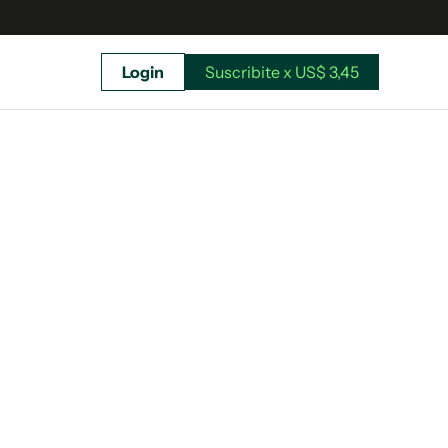
Login
Suscribite x US$ 3,45
uscríbete ahora a El Observador y elegí hasta
donde llegar.
Suscribite x US$ 3,45