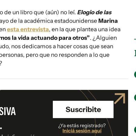
de un libro que (aún) no leí.
Elogio de las
nsayo de la académica estadounidense
Marina
 en
esta entrevista
, en la que plantea una idea
os la vida actuando para otros”
. ¿Alguien
do, nos dedicamos a hacer cosas que sean
s personas, pero que no responden a lo que
?
SIVA
Suscribite
.
¿Ya estás registrado?
Iniciá sesión aquí