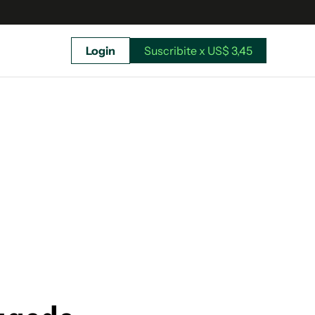
Login
Suscribite x US$ 3,45
uscríbete ahora a El Observador y elegí hasta
donde llegar.
Suscribite x US$ 3,45