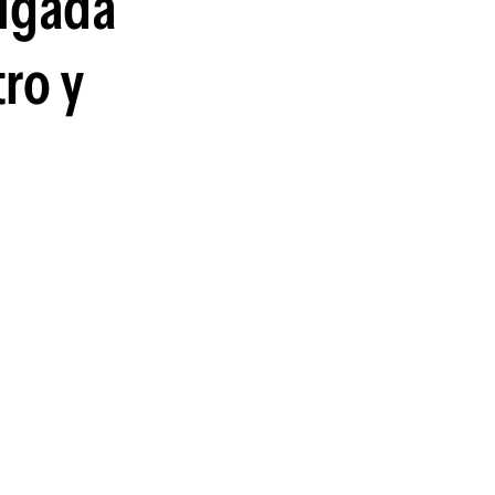
rugada
tro y