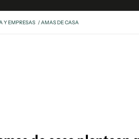
A Y EMPRESAS
/ AMAS DE CASA
e
S
n
es
Siguenos en:
 y Legales
es especiales
ciones
ters
ina
 Unidos