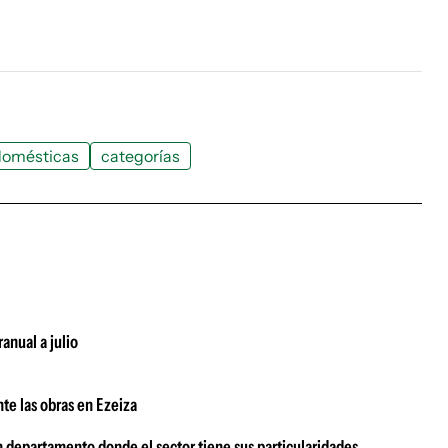
domésticas
categorías
anual a julio
te las obras en Ezeiza
n departamento donde el sector tiene sus particularidades