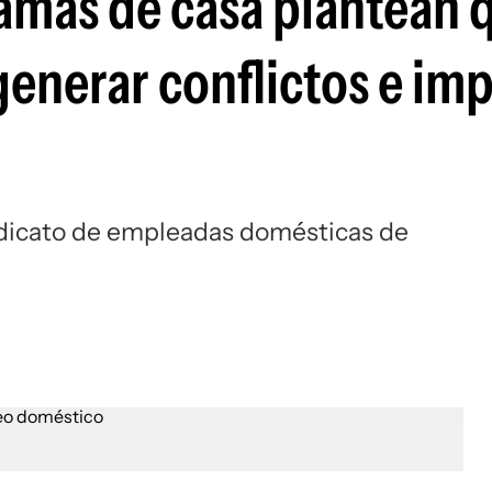
amas de casa plantean 
generar conflictos e im
indicato de empleadas domésticas de