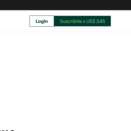
Login
Suscribite x US$ 3,45
uscríbete ahora a El Observador y elegí hasta
donde llegar.
Suscribite x US$ 3,45