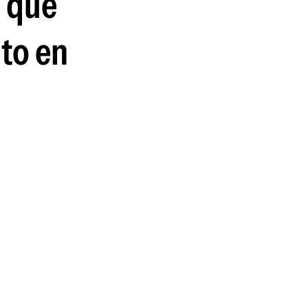
o que
ito en