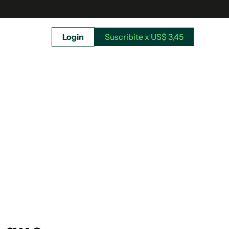
Login
Suscribite x US$ 3,45
uscríbete ahora a El Observador y elegí hasta
donde llegar.
Suscribite x US$ 3,45