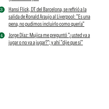
Hansi Flick, DT del Barcelona, se refirió a la
salida de Ronald Araujo al Liverpool: "Es una
pena, no pudimos incluirlo como quería"
Jorge Díaz: Mujica me preguntó "¿usted va a
jugar o no va a jugar?"; y ahí "dije que sí"