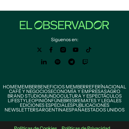
Siguenos en:
HOME
MEMBER
BENEFICIOS MEMBER
REFERÍ
NACIONAL
CAFÉ Y NEGOCIOS
ECONOMÍA Y EMPRESAS
AGRO
BRAND STUDIO
MUNDO
CULTURA Y ESPECTÁCULOS
LIFESTYLE
OPINIÓN
FÚNEBRES
REMATES Y LEGALES
EDICIONES ESPECIALES
PUBLICACIONES
NEWSLETTERS
ARGENTINA
ESPAÑA
ESTADOS UNIDOS
Políticas de Cookies
Políticas de Privacidad