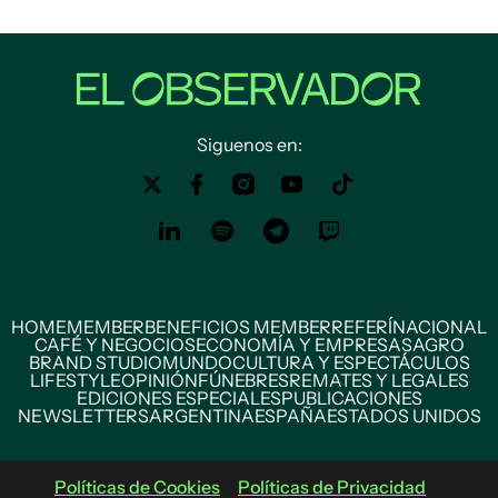
Siguenos en:
HOME
MEMBER
BENEFICIOS MEMBER
REFERÍ
NACIONAL
CAFÉ Y NEGOCIOS
ECONOMÍA Y EMPRESAS
AGRO
BRAND STUDIO
MUNDO
CULTURA Y ESPECTÁCULOS
LIFESTYLE
OPINIÓN
FÚNEBRES
REMATES Y LEGALES
EDICIONES ESPECIALES
PUBLICACIONES
NEWSLETTERS
ARGENTINA
ESPAÑA
ESTADOS UNIDOS
Políticas de Cookies
Políticas de Privacidad