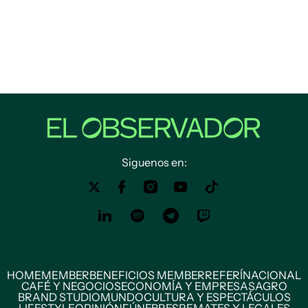
Siguenos en:
HOME
MEMBER
BENEFICIOS MEMBER
REFERÍ
NACIONAL
CAFÉ Y NEGOCIOS
ECONOMÍA Y EMPRESAS
AGRO
BRAND STUDIO
MUNDO
CULTURA Y ESPECTÁCULOS
LIFESTYLE
OPINIÓN
FÚNEBRES
REMATES Y LEGALES