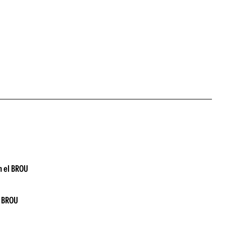
ún el BROU
l BROU