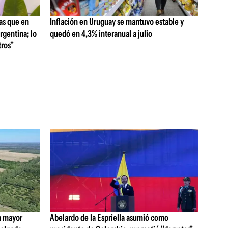
as que en
Inflación en Uruguay se mantuvo estable y
rgentina; lo
quedó en 4,3% interanual a julio
ros"
a mayor
Abelardo de la Espriella asumió como