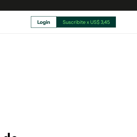
Login
Suscribite x US$ 3,45
uscríbete ahora a El Observador y elegí hasta
donde llegar.
Suscribite x US$ 3,45