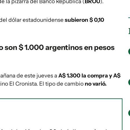
de la pizarra del Banco República (
BROU
).
del dólar estadounidense
subieron $ 0,10
o son $ 1.000 argentinos en pesos
 mañana de este jueves a
A$ 1.300 la compra y A$
tino El Cronista. El tipo de cambio
no varió.