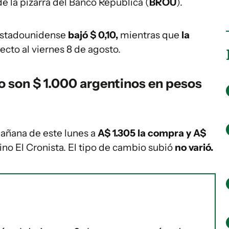
de la pizarra del Banco República (
BROU
).
estadounidense
bajó $ 0,10,
mientras que
la
ecto al viernes 8 de agosto.
o son $ 1.000 argentinos en pesos
 mañana de este lunes a
A$ 1.305 la compra y A$
tino El Cronista. El tipo de cambio subió
no varió
.