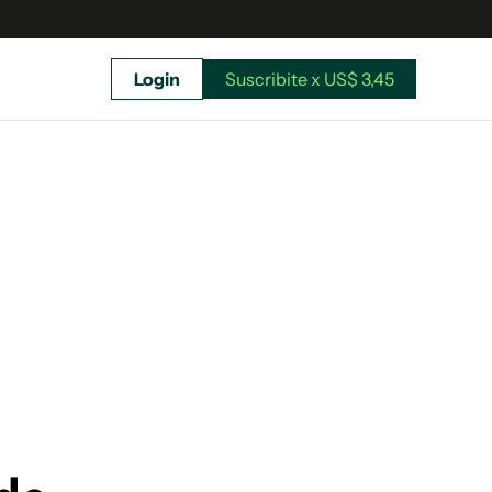
Login
Suscribite x US$ 3,45
uscríbete ahora a El Observador y elegí hasta
donde llegar.
Suscribite x US$ 3,45