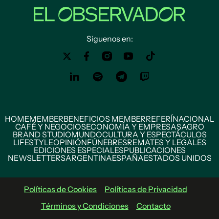
Siguenos en:
HOME
MEMBER
BENEFICIOS MEMBER
REFERÍ
NACIONAL
CAFÉ Y NEGOCIOS
ECONOMÍA Y EMPRESAS
AGRO
BRAND STUDIO
MUNDO
CULTURA Y ESPECTÁCULOS
LIFESTYLE
OPINIÓN
FÚNEBRES
REMATES Y LEGALES
EDICIONES ESPECIALES
PUBLICACIONES
NEWSLETTERS
ARGENTINA
ESPAÑA
ESTADOS UNIDOS
Políticas de Cookies
Políticas de Privacidad
Términos y Condiciones
Contacto