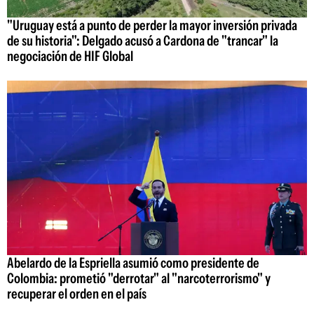
"Uruguay está a punto de perder la mayor inversión privada
de su historia": Delgado acusó a Cardona de "trancar" la
negociación de HIF Global
Abelardo de la Espriella asumió como presidente de
Colombia: prometió "derrotar" al "narcoterrorismo" y
recuperar el orden en el país