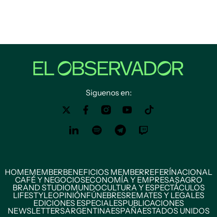
Siguenos en:
HOME
MEMBER
BENEFICIOS MEMBER
REFERÍ
NACIONAL
CAFÉ Y NEGOCIOS
ECONOMÍA Y EMPRESAS
AGRO
BRAND STUDIO
MUNDO
CULTURA Y ESPECTÁCULOS
LIFESTYLE
OPINIÓN
FÚNEBRES
REMATES Y LEGALES
EDICIONES ESPECIALES
PUBLICACIONES
NEWSLETTERS
ARGENTINA
ESPAÑA
ESTADOS UNIDOS