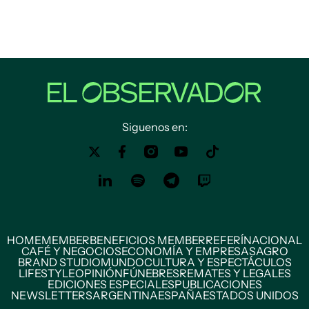
Siguenos en:
HOME
MEMBER
BENEFICIOS MEMBER
REFERÍ
NACIONAL
CAFÉ Y NEGOCIOS
ECONOMÍA Y EMPRESAS
AGRO
BRAND STUDIO
MUNDO
CULTURA Y ESPECTÁCULOS
LIFESTYLE
OPINIÓN
FÚNEBRES
REMATES Y LEGALES
EDICIONES ESPECIALES
PUBLICACIONES
NEWSLETTERS
ARGENTINA
ESPAÑA
ESTADOS UNIDOS