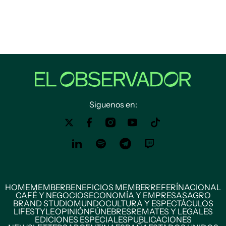
Siguenos en:
HOME
MEMBER
BENEFICIOS MEMBER
REFERÍ
NACIONAL
CAFÉ Y NEGOCIOS
ECONOMÍA Y EMPRESAS
AGRO
BRAND STUDIO
MUNDO
CULTURA Y ESPECTÁCULOS
LIFESTYLE
OPINIÓN
FÚNEBRES
REMATES Y LEGALES
EDICIONES ESPECIALES
PUBLICACIONES