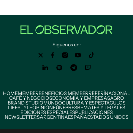
Siguenos en:
HOME
MEMBER
BENEFICIOS MEMBER
REFERÍ
NACIONAL
CAFÉ Y NEGOCIOS
ECONOMÍA Y EMPRESAS
AGRO
BRAND STUDIO
MUNDO
CULTURA Y ESPECTÁCULOS
LIFESTYLE
OPINIÓN
FÚNEBRES
REMATES Y LEGALES
EDICIONES ESPECIALES
PUBLICACIONES
NEWSLETTERS
ARGENTINA
ESPAÑA
ESTADOS UNIDOS