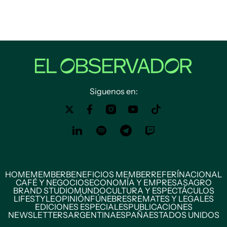
Siguenos en:
HOME
MEMBER
BENEFICIOS MEMBER
REFERÍ
NACIONAL
CAFÉ Y NEGOCIOS
ECONOMÍA Y EMPRESAS
AGRO
BRAND STUDIO
MUNDO
CULTURA Y ESPECTÁCULOS
LIFESTYLE
OPINIÓN
FÚNEBRES
REMATES Y LEGALES
EDICIONES ESPECIALES
PUBLICACIONES
NEWSLETTERS
ARGENTINA
ESPAÑA
ESTADOS UNIDOS