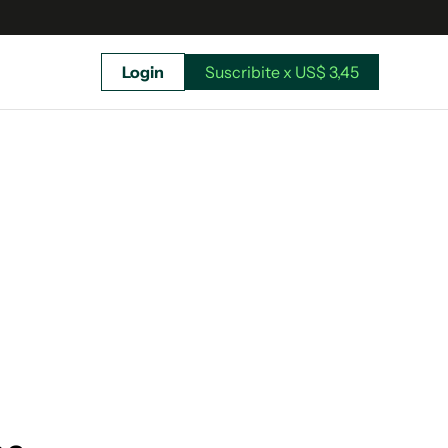
Login
Suscribite x US$ 3,45
uscríbete ahora a El Observador y elegí hasta
donde llegar.
Suscribite x US$ 3,45