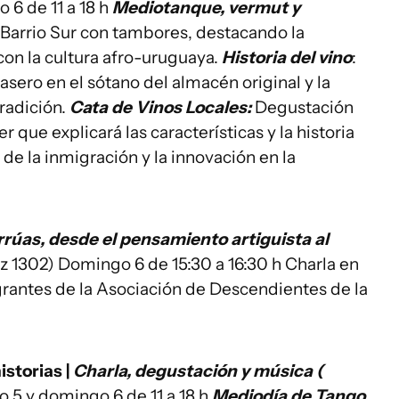
6 de 11 a 18 h
Mediotanque, vermut y
arrio Sur con tambores, destacando la
con la cultura afro-uruguaya.
Historia del vino
:
asero en el sótano del almacén original y la
tradición.
Cata de Vinos Locales:
Degustación
que explicará las características y la historia
de la inmigración y la innovación en la
rrúas, desde el pensamiento artiguista al
z 1302) Domingo 6 de 15:30 a 16:30 h Charla en
grantes de la Asociación de Descendientes de la
storias |
Charla, degustación y música (
 5 y domingo 6 de 11 a 18 h
Mediodía de Tango