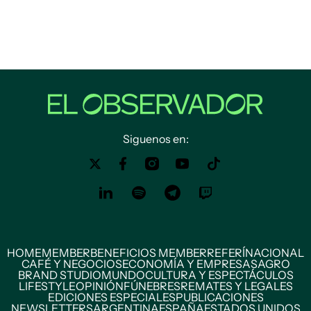
Siguenos en:
HOME
MEMBER
BENEFICIOS MEMBER
REFERÍ
NACIONAL
CAFÉ Y NEGOCIOS
ECONOMÍA Y EMPRESAS
AGRO
BRAND STUDIO
MUNDO
CULTURA Y ESPECTÁCULOS
LIFESTYLE
OPINIÓN
FÚNEBRES
REMATES Y LEGALES
EDICIONES ESPECIALES
PUBLICACIONES
NEWSLETTERS
ARGENTINA
ESPAÑA
ESTADOS UNIDOS