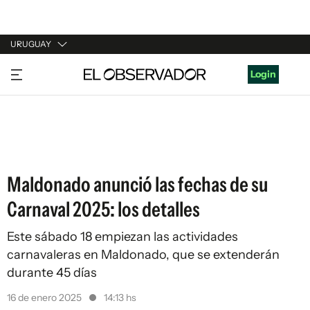
URUGUAY
URUGUAY
Login
ARGENTINA
ESPAÑA
ESTADOS UNIDOS
Maldonado anunció las fechas de su
Carnaval 2025: los detalles
Este sábado 18 empiezan las actividades
carnavaleras en Maldonado, que se extenderán
durante 45 días
16 de enero 2025
14:13 hs