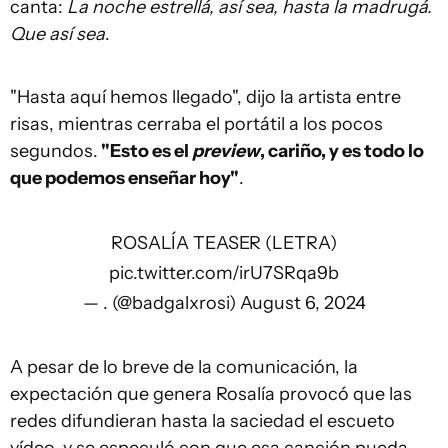
canta:
La noche estrellá, así sea, hasta la madrugá.
Que así sea
.
"Hasta aquí hemos llegado", dijo la artista entre
risas, mientras cerraba el portátil a los pocos
segundos.
"Esto es el
preview
, cariño, y es todo lo
que podemos enseñar hoy"
.
ROSALÍA TEASER (LETRA)
pic.twitter.com/irU7SRqa9b
— . (@badgalxrosi)
August 6, 2024
A pesar de lo breve de la comunicación, la
expectación que genera Rosalía provocó que las
redes difundieran hasta la saciedad el escueto