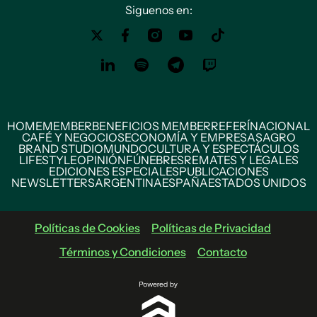
Siguenos en:
HOME
MEMBER
BENEFICIOS MEMBER
REFERÍ
NACIONAL
CAFÉ Y NEGOCIOS
ECONOMÍA Y EMPRESAS
AGRO
BRAND STUDIO
MUNDO
CULTURA Y ESPECTÁCULOS
LIFESTYLE
OPINIÓN
FÚNEBRES
REMATES Y LEGALES
EDICIONES ESPECIALES
PUBLICACIONES
NEWSLETTERS
ARGENTINA
ESPAÑA
ESTADOS UNIDOS
Políticas de Cookies
Políticas de Privacidad
Términos y Condiciones
Contacto