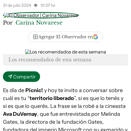
31 de julio 2024
10:07 hs
Por
Carina Novarese
Agregar El Observador en
Los recomendados de esta semana
Compartir
Es día de
Pícnic!
y hoy te invito a conversar sobre
cuál es tu
“
territorio liberado
”, si es que lo tenés y
si es que lo querés. La frase se la robé a la cineasta
Ava DuVernay
, que fue entrevistada por Melinda
Gates, la directora de la fundación Gates,
fundadora del imperio Microsoft con su exmarido y