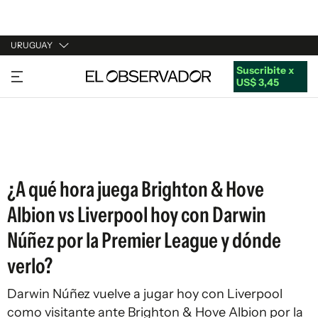
URUGUAY
Suscribite x
URUGUAY
US$ 3,45
ARGENTINA
ESPAÑA
ESTADOS UNIDOS
¿A qué hora juega Brighton & Hove
Albion vs Liverpool hoy con Darwin
Núñez por la Premier League y dónde
verlo?
Darwin Núñez vuelve a jugar hoy con Liverpool
como visitante ante Brighton & Hove Albion por la