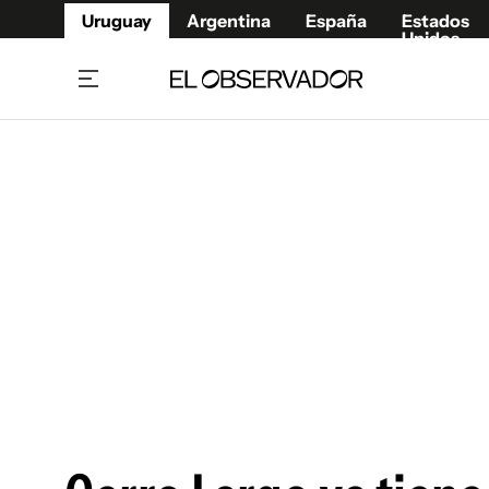
Uruguay
Argentina
España
Estados
Unidos
Home
Juegos 
Referí
Rugby
Fútbol
Básque
Mundial 2026
Tenis
Resultados Deportivos
Runnin
Fútbol internacional
Polidep
Copa Libertadores
Motor