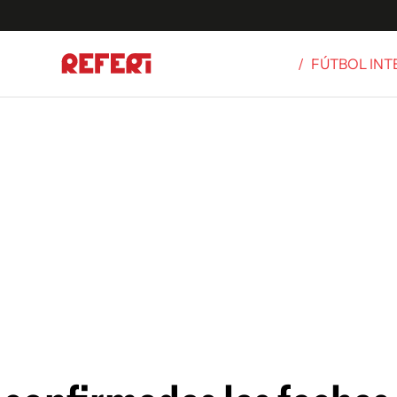
/
FÚTBOL IN
Olímpicos
S
tbol
g
ortivo