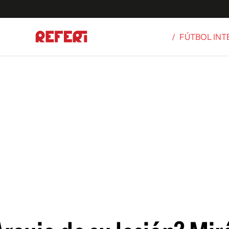
/
FÚTBOL IN
Olímpicos
S
tbol
g
ortivo