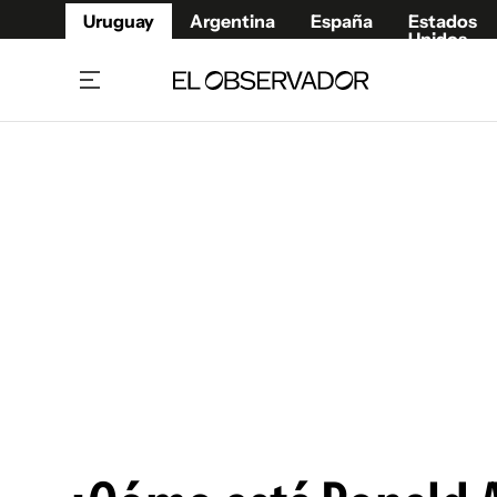
Uruguay
Argentina
España
Estados
Unidos
Home
Juegos 
Referí
Rugby
Fútbol
Básque
Mundial 2026
Tenis
Resultados Deportivos
Runnin
Fútbol internacional
Polidep
Copa Libertadores
Motor