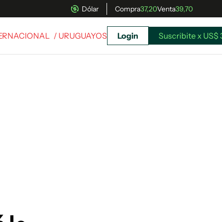
Dólar
Compra
37,20
Venta
39,70
TERNACIONAL
/ URUGUAYOS
Login
Suscribite x US$ 
uscríbete ahora a El Observador y elegí hasta
donde llegar.
Suscribite x US$ 3,45