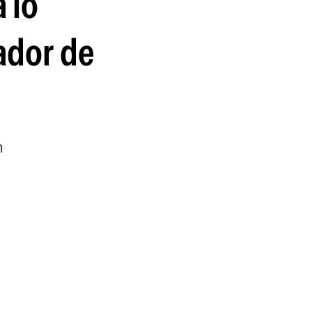
 lo
guenos en:
ador de
n