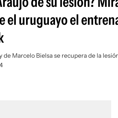
aujo de su lesión? Mirá
Si
e el uruguayo el entren
k
y de Marcelo Bielsa se recupera de la lesió
4