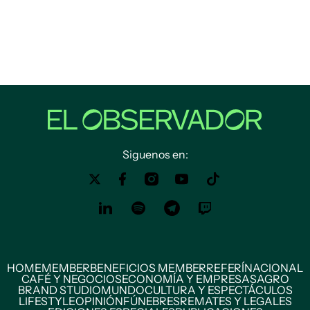
Siguenos en:
HOME
MEMBER
BENEFICIOS MEMBER
REFERÍ
NACIONAL
CAFÉ Y NEGOCIOS
ECONOMÍA Y EMPRESAS
AGRO
BRAND STUDIO
MUNDO
CULTURA Y ESPECTÁCULOS
LIFESTYLE
OPINIÓN
FÚNEBRES
REMATES Y LEGALES