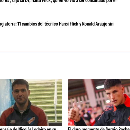
es", dijo su DT, Hansi Flick, quien volvió a ser consultado por el
laterra: 11 cambios del técnico Hansi Flick y Ronald Araujo sin
ensaje de Nicolás Lodeiro en su
El duro momento de Sergio Rochet