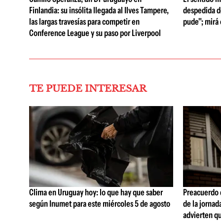
Finlandia: su insólita llegada al Ilves Tampere,
despedida de
las largas travesías para competir en
pude"; mirá 
Conference League y su paso por Liverpool
TE PUEDE INTERESAR
Clima en Uruguay hoy: lo que hay que saber
Preacuerdo 
según Inumet para este miércoles 5 de agosto
de la jornad
advierten q