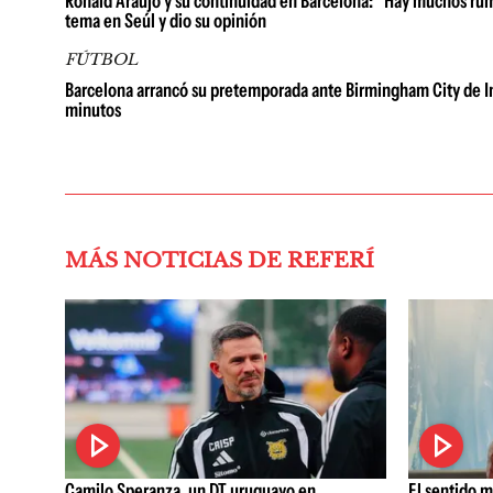
Ronald Araujo y su continuidad en Barcelona: "Hay muchos rumor
tema en Seúl y dio su opinión
FÚTBOL
Barcelona arrancó su pretemporada ante Birmingham City de Ing
minutos
MÁS NOTICIAS DE REFERÍ
Camilo Speranza, un DT uruguayo en
El sentido m