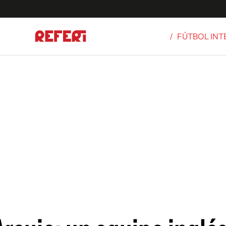
/
FÚTBOL IN
Olímpicos
S
tbol
g
ortivo