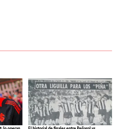
: lo operan
El historial de finales entre Peñarol vs