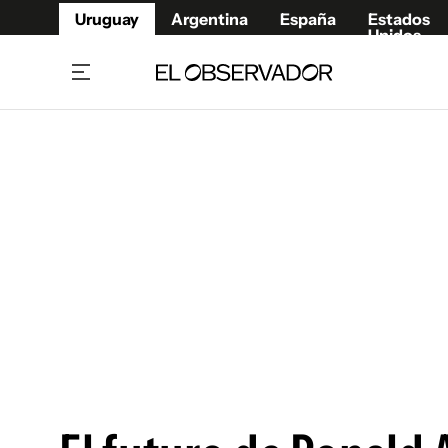
Uruguay
Argentina
España
Estados
Unidos
Home
Juegos 
Referí
Rugby
Fútbol
Básque
Mundial 2026
Tenis
Resultados Deportivos
Runnin
Fútbol internacional
Polidep
Copa Libertadores
Motor