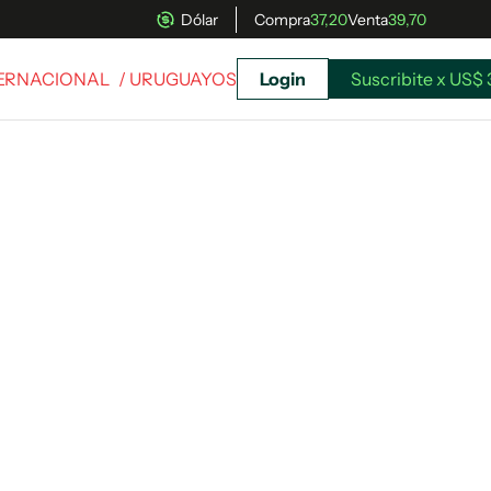
Dólar
Compra
37,20
Venta
39,70
TERNACIONAL
/ URUGUAYOS
Login
Suscribite x US$ 
uscríbete ahora a El Observador y elegí hasta
donde llegar.
Suscribite x US$ 3,45