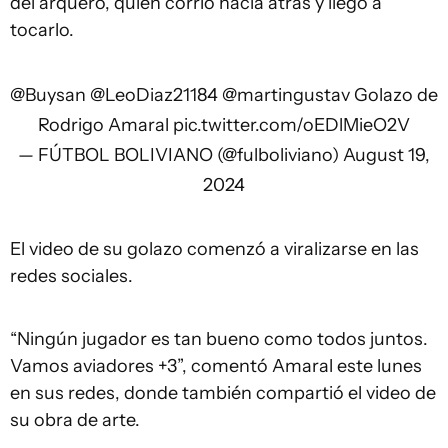
del arquero, quien corrió hacia atrás y llegó a
tocarlo.
@Buysan
@LeoDiaz21184
@martingustav
Golazo de
Rodrigo Amaral
pic.twitter.com/oEDlMieO2V
— FÚTBOL BOLIVIANO (@fulboliviano)
August 19,
2024
El video de su golazo comenzó a viralizarse en las
redes sociales.
“Ningún jugador es tan bueno como todos juntos.
Vamos aviadores +3”, comentó Amaral este lunes
en sus redes, donde también compartió el video de
su obra de arte.