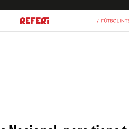
/
FÚTBOL IN
Olímpicos
S
tbol
g
ortivo