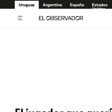
Uruguay
Argentina
España
Estados
Unidos
Home
Juegos 
Referí
Rugby
Fútbol
Básque
Mundial 2026
Tenis
Resultados Deportivos
Runnin
Fútbol internacional
Polidep
Copa Libertadores
Motor