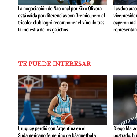
La negociación de Nacional por Kike Olivera
Las declarac
está caída por diferencias con Gremio, pero el
vicepreside
tricolor club logró recomponer el vínculo tras
cayeron mal 
la molestia de los gaúchos
representan
TE PUEDE INTERESAR
Uruguay perdió con Argentina en el
Diego Marad
Sudamericano femenino de básquetbol y
postrado, hi