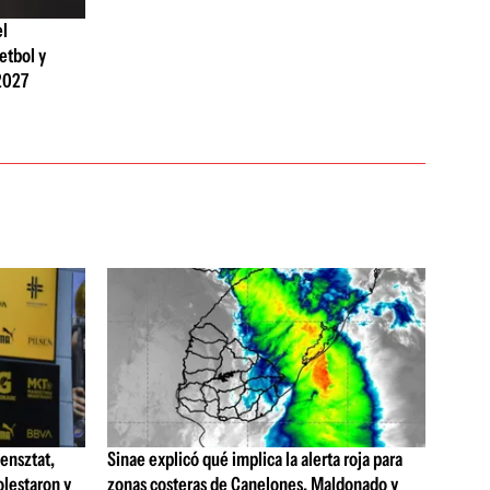
el
etbol y
2027
ensztat,
Sinae explicó qué implica la alerta roja para
olestaron y
zonas costeras de Canelones, Maldonado y