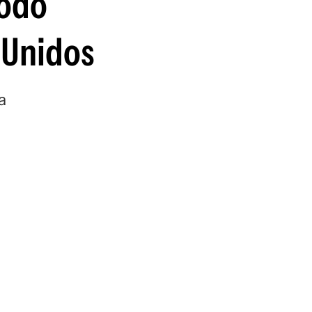
todo
guenos en:
s Unidos
a