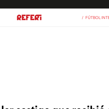
/
FÚTBOL IN
Olímpicos
S
tbol
g
ortivo