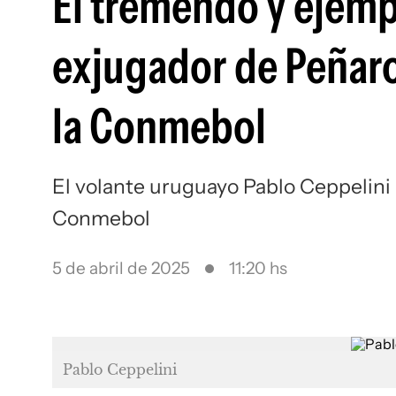
El tremendo y ejempl
exjugador de Peñaro
la Conmebol
El volante uruguayo Pablo Ceppelini 
Conmebol
5 de abril de 2025
11:20 hs
Pablo Ceppelini