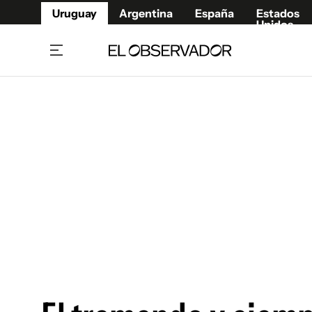
Uruguay
Argentina
España
Estados
Unidos
Home
Juegos 
Referí
Rugby
Fútbol
Básque
Mundial 2026
Tenis
Resultados Deportivos
Runnin
Fútbol internacional
Polidep
Copa Libertadores
Motor