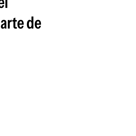
el
guenos en:
arte de