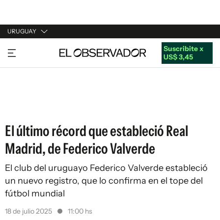
URUGUAY
Suscribite x
URUGUAY
US$ 3,45
ARGENTINA
ESPAÑA
ESTADOS UNIDOS
El último récord que estableció Real
Madrid, de Federico Valverde
El club del uruguayo Federico Valverde estableció
un nuevo registro, que lo confirma en el tope del
fútbol mundial
18 de julio 2025
11:00 hs