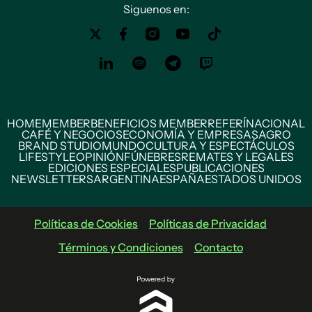
Siguenos en:
HOME
MEMBER
BENEFICIOS MEMBER
REFERÍ
NACIONAL
CAFÉ Y NEGOCIOS
ECONOMÍA Y EMPRESAS
AGRO
BRAND STUDIO
MUNDO
CULTURA Y ESPECTÁCULOS
LIFESTYLE
OPINIÓN
FÚNEBRES
REMATES Y LEGALES
EDICIONES ESPECIALES
PUBLICACIONES
NEWSLETTERS
ARGENTINA
ESPAÑA
ESTADOS UNIDOS
Políticas de Cookies
Políticas de Privacidad
Términos y Condiciones
Contacto