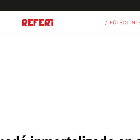
/
FÚTBOL IN
Olímpicos
S
tbol
g
ortivo