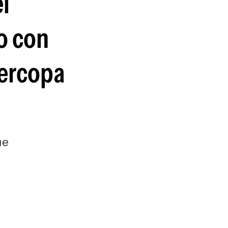
l
guenos en:
o con
percopa
ue