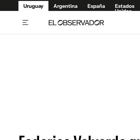
Uruguay
Argentina
España
Estados
Unidos
Home
Juegos 
Referí
Rugby
Fútbol
Básque
Mundial 2026
Tenis
Resultados Deportivos
Runnin
Fútbol internacional
Polidep
Copa Libertadores
Motor