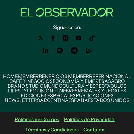
Siguenos en:
HOME
MEMBER
BENEFICIOS MEMBER
REFERÍ
NACIONAL
CAFÉ Y NEGOCIOS
ECONOMÍA Y EMPRESAS
AGRO
BRAND STUDIO
MUNDO
CULTURA Y ESPECTÁCULOS
LIFESTYLE
OPINIÓN
FÚNEBRES
REMATES Y LEGALES
EDICIONES ESPECIALES
PUBLICACIONES
NEWSLETTERS
ARGENTINA
ESPAÑA
ESTADOS UNIDOS
Políticas de Cookies
Políticas de Privacidad
Términos y Condiciones
Contacto