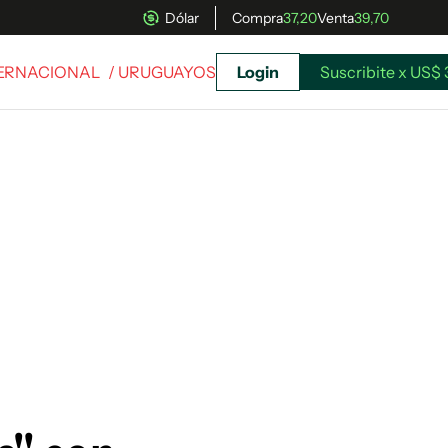
Dólar
Compra
37,20
Venta
39,70
TERNACIONAL
/ URUGUAYOS
Login
Suscribite x US$ 
uscríbete ahora a El Observador y elegí hasta
donde llegar.
Suscribite x US$ 3,45