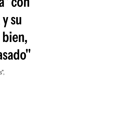
a" con
guenos en:
 y su
 bien,
asado"
",