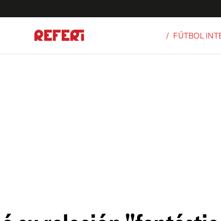
/
FÚTBOL IN
Olímpicos
S
tbol
g
ortivo