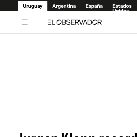
Uruguay
Argentina
España
Estados
Unidos
Home
Juegos 
Referí
Rugby
Fútbol
Básque
Mundial 2026
Tenis
Resultados Deportivos
Runnin
Fútbol internacional
Polidep
Copa Libertadores
Motor