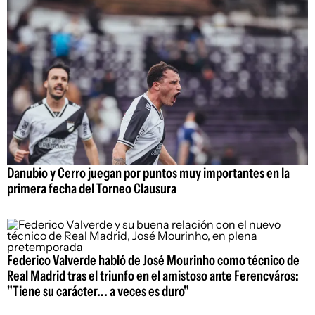
Danubio y Cerro juegan por puntos muy importantes en la
primera fecha del Torneo Clausura
Federico Valverde habló de José Mourinho como técnico de
Real Madrid tras el triunfo en el amistoso ante Ferencváros:
"Tiene su carácter... a veces es duro"