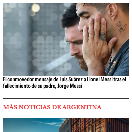
El conmovedor mensaje de Luis Suárez a Lionel Messi tras el
fallecimiento de su padre, Jorge Messi
MÁS NOTICIAS DE ARGENTINA