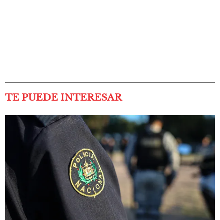
TE PUEDE INTERESAR