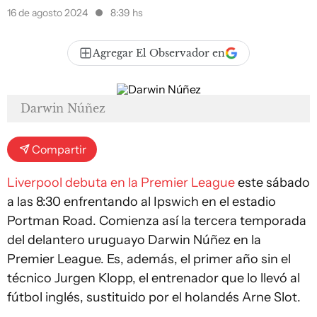
16 de agosto 2024
8:39 hs
Agregar El Observador en
Darwin Núñez
Compartir
Liverpool debuta en la Premier League
este sábado
a las 8:30 enfrentando al Ipswich en el estadio
Portman Road. Comienza así la tercera temporada
del delantero uruguayo Darwin Núñez en la
Premier League. Es, además, el primer año sin el
técnico Jurgen Klopp, el entrenador que lo llevó al
fútbol inglés, sustituido por el holandés Arne Slot.