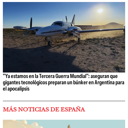
"Ya estamos en la Tercera Guerra Mundial": aseguran que
gigantes tecnológicos preparan un búnker en Argentina para
el apocalipsis
MÁS NOTICIAS DE ESPAÑA