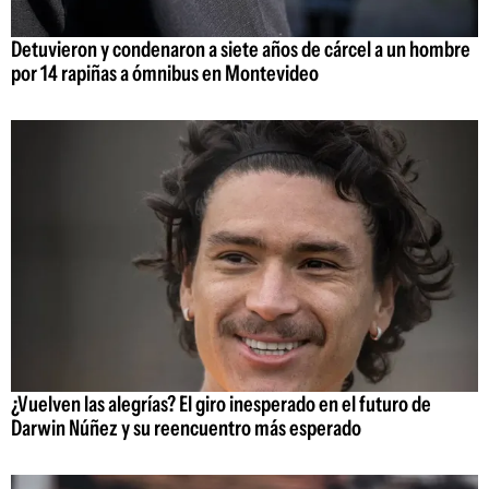
Detuvieron y condenaron a siete años de cárcel a un hombre
por 14 rapiñas a ómnibus en Montevideo
¿Vuelven las alegrías? El giro inesperado en el futuro de
Darwin Núñez y su reencuentro más esperado