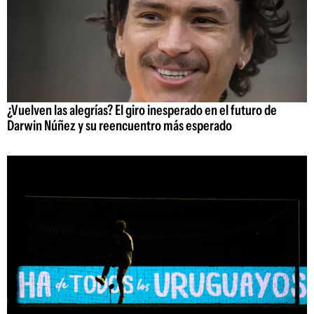
¿Vuelven las alegrías? El giro inesperado en el futuro de
Darwin Núñez y su reencuentro más esperado