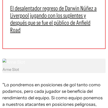
El desalentador regreso de Darwin Núñez a
Liverpool jugando con los suplentes y
después que se fue el público de Anfield
Road
Arne Slot
"Lo pondremos en posiciones de gol tanto como
podamos, pero cada jugador se beneficia del
rendimiento del equipo. Si como equipo ponemos
a nuestros atacantes en posiciones peligrosas,