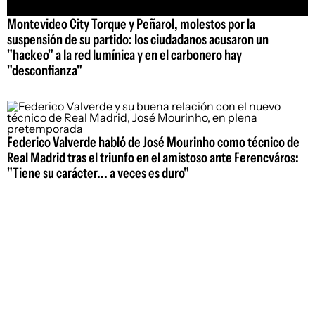
Montevideo City Torque y Peñarol, molestos por la
suspensión de su partido: los ciudadanos acusaron un
"hackeo" a la red lumínica y en el carbonero hay
"desconfianza"
Federico Valverde habló de José Mourinho como técnico de
Real Madrid tras el triunfo en el amistoso ante Ferencváros:
"Tiene su carácter... a veces es duro"