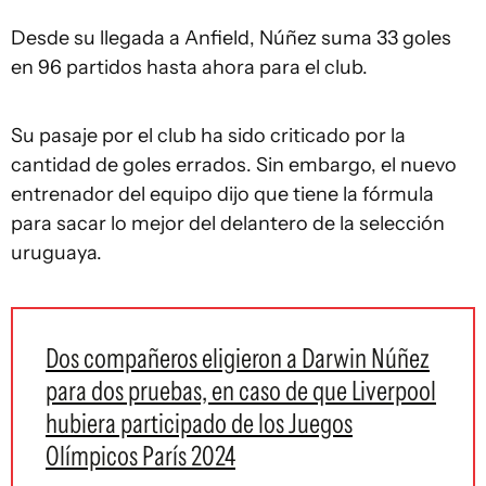
Desde su llegada a Anfield, Núñez suma 33 goles
en 96 partidos hasta ahora para el club.
Su pasaje por el club ha sido criticado por la
cantidad de goles errados. Sin embargo, el nuevo
entrenador del equipo dijo que tiene la fórmula
para sacar lo mejor del delantero de la selección
uruguaya.
Dos compañeros eligieron a Darwin Núñez
para dos pruebas, en caso de que Liverpool
hubiera participado de los Juegos
Olímpicos París 2024