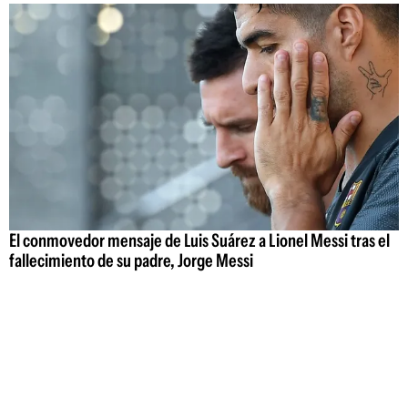
El conmovedor mensaje de Luis Suárez a Lionel Messi tras el
fallecimiento de su padre, Jorge Messi