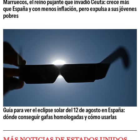
Marruecos, el reino pujante que invadió Ceuta: crece más
que España y con menos inflación, pero expulsa a sus jóvenes
pobres
Guía para ver el eclipse solar del 12 de agosto en España:
dónde conseguir gafas homologadas y cómo usarlas
MÁS NOTICIAS DE ESTADOS UNIDOS