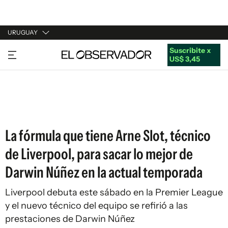
URUGUAY
Suscribite x
URUGUAY
US$ 3,45
ARGENTINA
ESPAÑA
ESTADOS UNIDOS
La fórmula que tiene Arne Slot, técnico
de Liverpool, para sacar lo mejor de
Darwin Núñez en la actual temporada
Liverpool debuta este sábado en la Premier League
y el nuevo técnico del equipo se refirió a las
prestaciones de Darwin Núñez