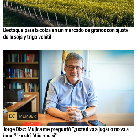
Destaque para la colza en un mercado de granos con ajuste
de la soja y trigo volátil
Jorge Díaz: Mujica me preguntó "¿usted va a jugar o no va a
jugar?"; y ahí "dije que sí"