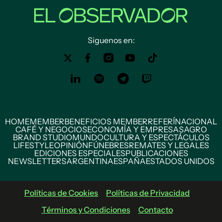
Siguenos en:
HOME
MEMBER
BENEFICIOS MEMBER
REFERÍ
NACIONAL
CAFÉ Y NEGOCIOS
ECONOMÍA Y EMPRESAS
AGRO
BRAND STUDIO
MUNDO
CULTURA Y ESPECTÁCULOS
LIFESTYLE
OPINIÓN
FÚNEBRES
REMATES Y LEGALES
EDICIONES ESPECIALES
PUBLICACIONES
NEWSLETTERS
ARGENTINA
ESPAÑA
ESTADOS UNIDOS
Políticas de Cookies
Políticas de Privacidad
Términos y Condiciones
Contacto