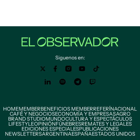
Siguenos en:
HOME
MEMBER
BENEFICIOS MEMBER
REFERÍ
NACIONAL
CAFÉ Y NEGOCIOS
ECONOMÍA Y EMPRESAS
AGRO
BRAND STUDIO
MUNDO
CULTURA Y ESPECTÁCULOS
LIFESTYLE
OPINIÓN
FÚNEBRES
REMATES Y LEGALES
EDICIONES ESPECIALES
PUBLICACIONES
NEWSLETTERS
ARGENTINA
ESPAÑA
ESTADOS UNIDOS