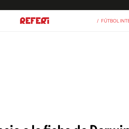
/
FÚTBOL IN
Olímpicos
S
tbol
g
ortivo