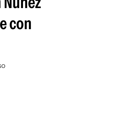
n Núñez
guenos en:
se con
so