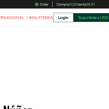
Dólar
Compra
37,20
Venta
39,70
TERNACIONAL
/ INGLATERRA
Login
Suscribite x US$ 
uscríbete ahora a El Observador y elegí hasta
donde llegar.
Suscribite x US$ 3,45