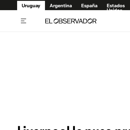
Uruguay
Argentina
España
Estados
Unidos
Home
Juegos 
Referí
Rugby
Fútbol
Básque
Mundial 2026
Tenis
Resultados Deportivos
Runnin
Fútbol internacional
Polidep
Copa Libertadores
Motor