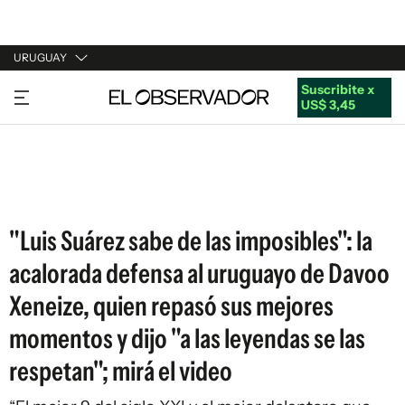
URUGUAY
Suscribite x
URUGUAY
US$ 3,45
ARGENTINA
ESPAÑA
ESTADOS UNIDOS
"Luis Suárez sabe de las imposibles": la
acalorada defensa al uruguayo de Davoo
Xeneize, quien repasó sus mejores
momentos y dijo "a las leyendas se las
respetan"; mirá el video