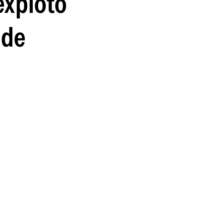
explotó
guenos en:
 de