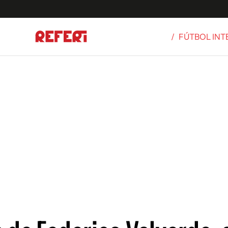
/
FÚTBOL IN
Olímpicos
S
tbol
g
ortivo