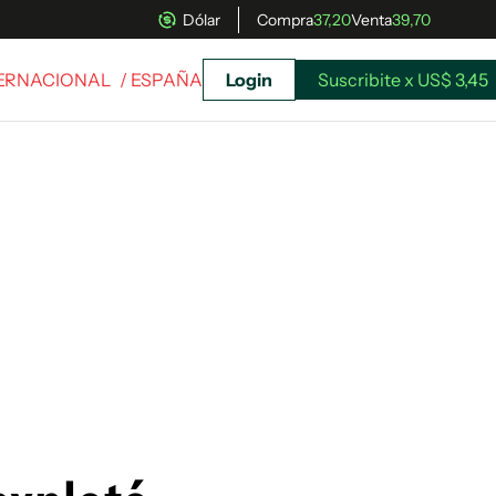
Dólar
Compra
37,20
Venta
39,70
TERNACIONAL
/ ESPAÑA
Login
Suscribite x US$ 3,45
uscríbete ahora a El Observador y elegí hasta
donde llegar.
Suscribite x US$ 3,45