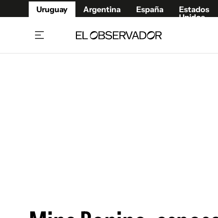
Uruguay
Argentina
España
Estados
Unidos
Home
Juegos 
Referí
Rugby
Fútbol
Básque
Mundial 2026
Tenis
Resultados Deportivos
Runnin
Fútbol internacional
Polidep
Copa Libertadores
Motor