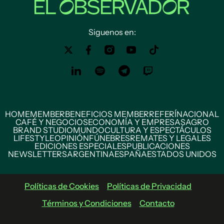
Siguenos en:
HOME
MEMBER
BENEFICIOS MEMBER
REFERÍ
NACIONAL
CAFÉ Y NEGOCIOS
ECONOMÍA Y EMPRESAS
AGRO
BRAND STUDIO
MUNDO
CULTURA Y ESPECTÁCULOS
LIFESTYLE
OPINIÓN
FÚNEBRES
REMATES Y LEGALES
EDICIONES ESPECIALES
PUBLICACIONES
NEWSLETTERS
ARGENTINA
ESPAÑA
ESTADOS UNIDOS
Políticas de Cookies
Políticas de Privacidad
Términos y Condiciones
Contacto