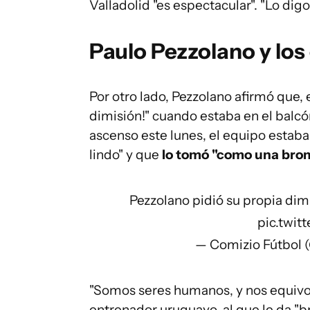
Valladolid "es espectacular". "Lo dig
Paulo Pezzolano y los
Por otro lado, Pezzolano afirmó que, 
dimisión!" cuando estaba en el balc
ascenso este lunes, el equipo estaba 
lindo" y que
lo tomó "como una bro
Pezzolano pidió su propia dimi
pic.twi
— Comizio Fútbol 
"Somos seres humanos, y nos equivoc
entrenador uruguayo, al que le da "b