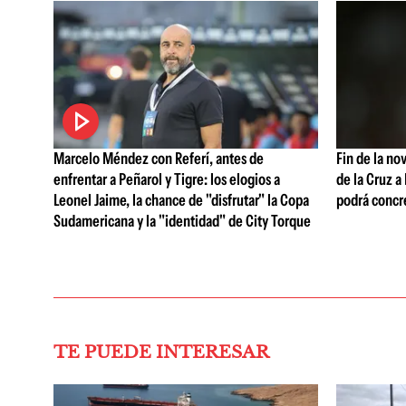
Marcelo Méndez con Referí, antes de
Fin de la no
enfrentar a Peñarol y Tigre: los elogios a
de la Cruz a
Leonel Jaime, la chance de "disfrutar" la Copa
podrá concr
Sudamericana y la "identidad" de City Torque
TE PUEDE INTERESAR