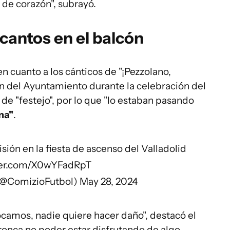
o de corazón", subrayó.
 cantos en el balcón
en cuanto a los cánticos de "¡Pezzolano,
ón del Ayuntamiento durante la celebración del
de "festejo", por lo que "lo estaban pasando
ma"
.
sión en la fiesta de ascenso del Valladolid
tter.com/X0wYFadRpT
(@ComizioFutbol)
May 28, 2024
amos, nadie quiere hacer daño", destacó el
ronca no poder estar disfrutando de algo