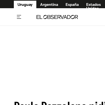
Uruguay
Argentina
España
Estados
Unidos
Home
Juegos 
Referí
Rugby
Fútbol
Básque
Mundial 2026
Tenis
Resultados Deportivos
Runnin
Fútbol internacional
Polidep
Copa Libertadores
Motor