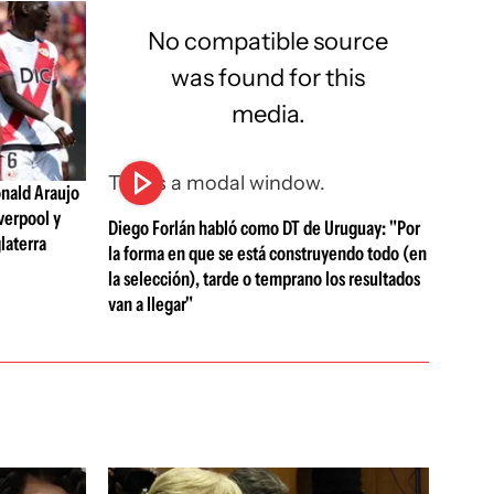
No compatible source
was found for this
media.
This is a modal window.
nald Araujo
verpool y
Diego Forlán habló como DT de Uruguay: "Por
laterra
la forma en que se está construyendo todo (en
la selección), tarde o temprano los resultados
van a llegar"