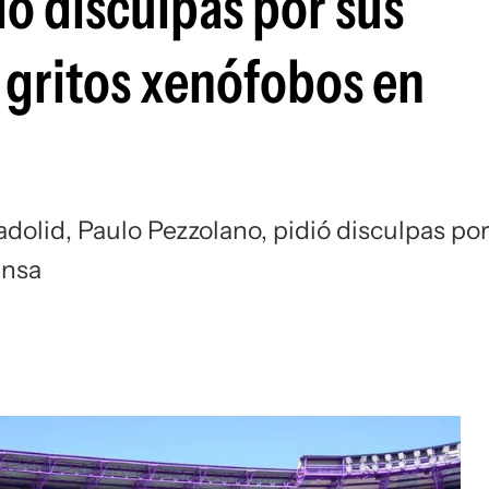
ió disculpas por sus
Si
 gritos xenófobos en
dolid, Paulo Pezzolano, pidió disculpas po
ensa