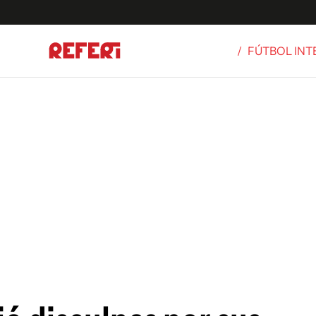
/
FÚTBOL IN
Olímpicos
S
tbol
g
ortivo