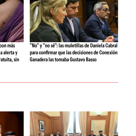
 con más
"No" y "no sé": las muletillas de Daniela Cabral
a alerta y
para confirmar que las decisiones de Conexión
atuita, sin
Ganadera las tomaba Gustavo Basso