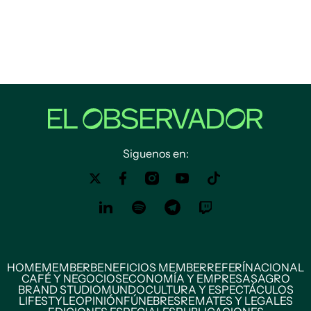
Siguenos en:
HOME
MEMBER
BENEFICIOS MEMBER
REFERÍ
NACIONAL
CAFÉ Y NEGOCIOS
ECONOMÍA Y EMPRESAS
AGRO
BRAND STUDIO
MUNDO
CULTURA Y ESPECTÁCULOS
LIFESTYLE
OPINIÓN
FÚNEBRES
REMATES Y LEGALES