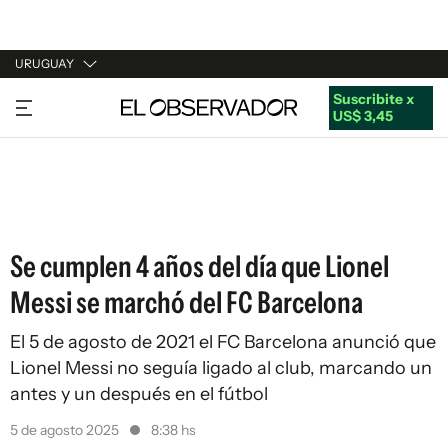
URUGUAY
Suscribite x
URUGUAY
US$ 3,45
ARGENTINA
ESPAÑA
ESTADOS UNIDOS
Se cumplen 4 años del día que Lionel
Messi se marchó del FC Barcelona
El 5 de agosto de 2021 el FC Barcelona anunció que
Lionel Messi no seguía ligado al club, marcando un
antes y un después en el fútbol
5 de agosto 2025
8:38 hs