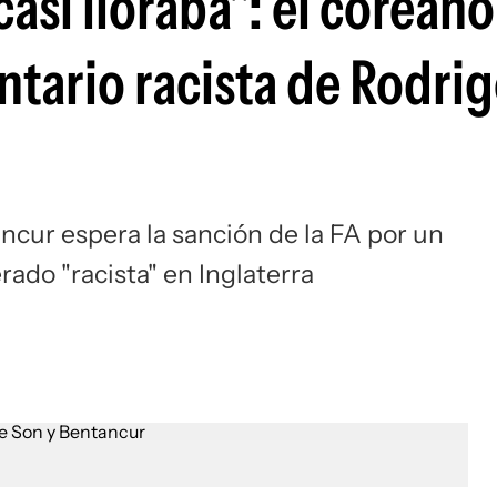
casi lloraba": el corean
Si
ntario racista de Rodri
ncur espera la sanción de la FA por un
ado "racista" en Inglaterra