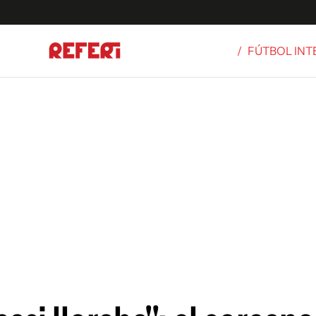
/
FÚTBOL IN
Olímpicos
S
tbol
g
ortivo