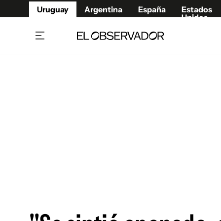
Uruguay
Argentina
España
Estados
Unidos
Home
Juegos 
Referí
Rugby
Fútbol
Básque
Mundial 2026
Tenis
Resultados Deportivos
Runnin
Fútbol internacional
Polidep
Copa Libertadores
Motor