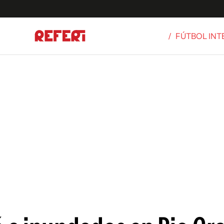
/
FÚTBOL IN
Olímpicos
S
tbol
g
ortivo