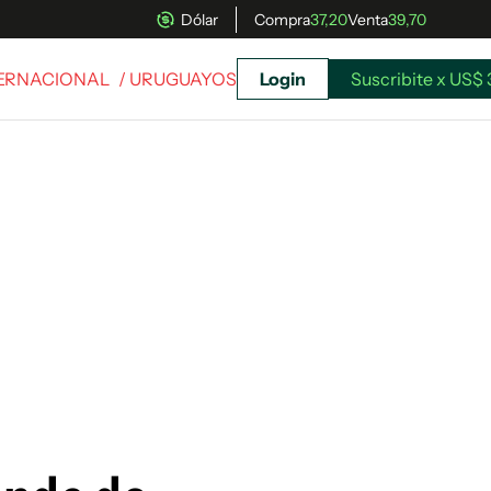
Dólar
Compra
37,20
Venta
39,70
TERNACIONAL
/ URUGUAYOS
Login
Suscribite x US$ 
uscríbete ahora a El Observador y elegí hasta
donde llegar.
Suscribite x US$ 3,45