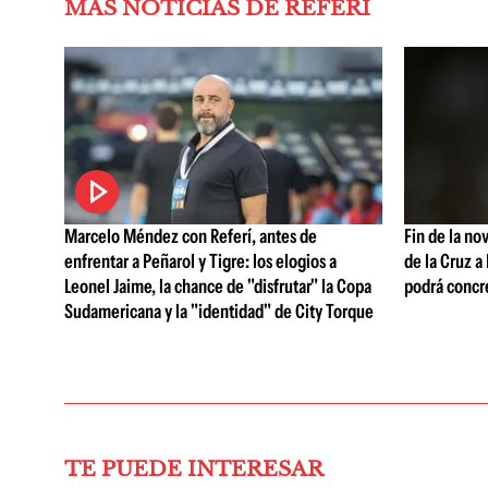
MÁS NOTICIAS DE REFERÍ
Marcelo Méndez con Referí, antes de
Fin de la no
enfrentar a Peñarol y Tigre: los elogios a
de la Cruz a
Leonel Jaime, la chance de "disfrutar" la Copa
podrá concr
Sudamericana y la "identidad" de City Torque
TE PUEDE INTERESAR