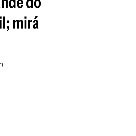
ande do
guenos en:
l; mirá
n