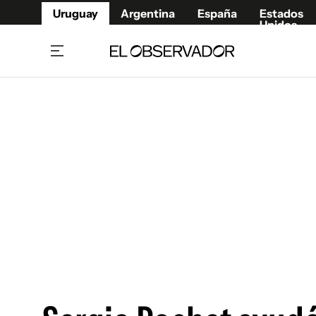
Uruguay
Argentina
España
Estados
Unidos
Home
Juegos 
Referí
Rugby
Fútbol
Básque
Mundial 2026
Tenis
Resultados Deportivos
Runnin
Fútbol internacional
Polidep
Copa Libertadores
Motor