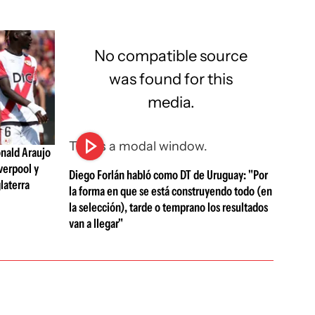
No compatible source
was found for this
media.
This is a modal window.
nald Araujo
verpool y
Diego Forlán habló como DT de Uruguay: "Por
laterra
la forma en que se está construyendo todo (en
la selección), tarde o temprano los resultados
van a llegar"