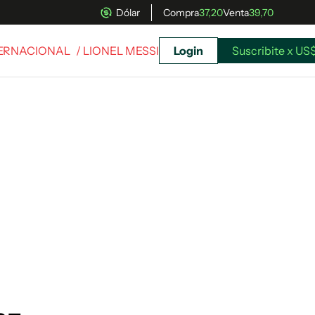
Dólar
Compra
37,20
Venta
39,70
TERNACIONAL
/ LIONEL MESSI
Login
Suscribite x US$
uscríbete ahora a El Observador y elegí hasta
donde llegar.
Suscribite x US$ 3,45