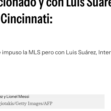
cionado y con Luis Suár
Si
 Cincinnati:
e impuso la MLS pero con Luis Suárez, Inter
giotakis/Getty Images/AFP