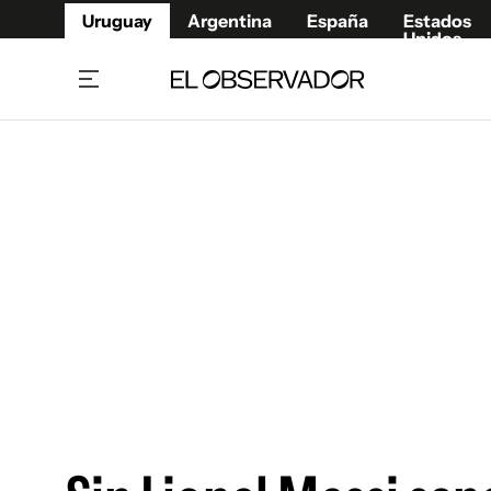
Uruguay
Argentina
España
Estados
Unidos
Home
Juegos 
Referí
Rugby
Fútbol
Básque
Mundial 2026
Tenis
Resultados Deportivos
Runnin
Fútbol internacional
Polidep
Copa Libertadores
Motor