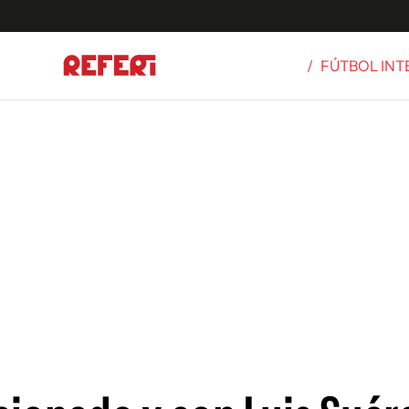
/
FÚTBOL IN
Olímpicos
S
tbol
g
ortivo