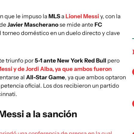
ón que le impuso la
MLS
a
Lionel Messi
y, con la
 de
Javier Mascherano
se mide ante
FC
 torneo doméstico en un duelo directo y clave
e triunfo por
5-1 ante New York Red Bull
pero
Messi y de Jordi Alba, ya que ambos fueron
entarse al
All-Star Game
, ya que ambos optaron
petencia oficial. Los dos recibieron un partido
innati.
Messi a la sanción
brindó una conferencia de prensa en la cual