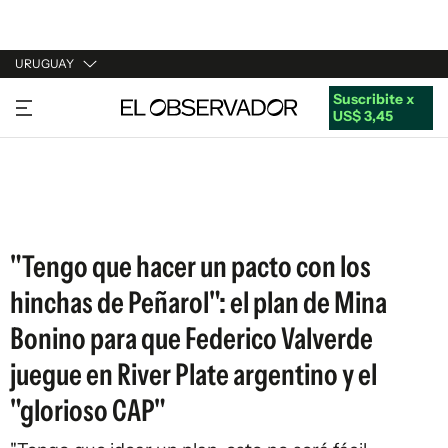
URUGUAY
Suscribite x
URUGUAY
US$ 3,45
ARGENTINA
ESPAÑA
ESTADOS UNIDOS
"Tengo que hacer un pacto con los
hinchas de Peñarol": el plan de Mina
Bonino para que Federico Valverde
juegue en River Plate argentino y el
"glorioso CAP"